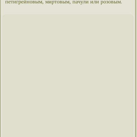
петигрейновым, миртовым, пачули или розовым.