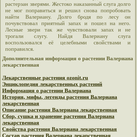
растерзан зверями. Жестоко наказанный слуга долго
не мог поправиться и решил снова попробовать
найти Валериану. Долго бродя по лесу он
почувствовал приятный запах и пошел на него.
Лесные звери так же чувствовали запах и не
трогали слугу. Найдя Валериану слуга
воспользовался её целебными свойствами и
поправился.
Дополнительная информация о растении Валериана
лекарственная
Лекарственные растения ozonit.ru
Энциклопедия лекарственных растений
Информация о растении Валериана
История, мифы, легенды растения Валериана
лекарственная
Описание растения Валериана лекарственная
Сбор, сушка и хранение растения Валериана
лекарственная
Свойства растения Валериана лекарственная
Состав растения Валериана лекарственная