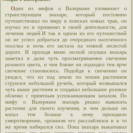
Один из мифов о Валериане упоминает о
странствующем знахаре, который постоянно
путешествовал по миру в поисках новых трав, он
изучал их и применял в своей деятельности, для
лечения людей.И так в одном из его путешествий
он не успел добраться до очередного населенного
поселка и ночь его застала на темной лесистой
дороге. И проходя мимо лесной опушки знахарь
заметил в дали чуть просматриваемое свечение
розового цвета, и чем ближе он подходил тем ярче
свечение становилось. Подойдя к свечению он
увидел, что из под земли по неким растением
струился небольшой ручеёк, который возвышался
чуть выше растения и создавал небольшое розовое
облачко с приятным успокаивающим запахом. По
мифу о Валериане знахарь решил выкопать
растение для своего изучения, и чем дольше он
копал тем больше к нему приходило
умиротворение, организм его расслаблялся и в то
же время набирался сил. Пока знахарь выкапывал