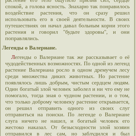
растение его тело ощутило прилив сил, сердце
спокой, а голова ясность. Знахарю так понравилось
воздействие растения, что он сразу решил
использовать его в своей деятельности. В своих
путешествиях он начал давал больным корни этого
растения и говорил "будьте здоровы", и они
поправлялись.
Легенды о Валериане.
Легенды о Валериане так же рассказывает о её
чудодейственных возможностях. По одной из легенд
растение Валериана росло в одном дремучем лесу
среди множества диких животных. Но растение
появлялось лишь добрым, чистым сердцем людям.
Один богатый злой человек заболел и ни что ему не
помогало, тогда зная о чудном растении, и о том,
что только доброму человеку растение открывается,
он решил отправить одного из своих слуг
отправиться на поиски. По легенде о Валериане
слуга ничего не нашел, и богатый человек его
жестоко наказал. От безысходности злой хозяин
отправился в лес сам, но заблудился и был