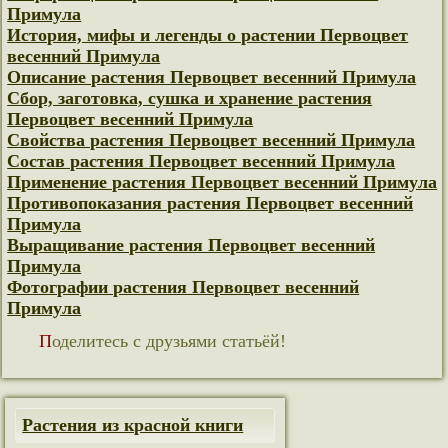
Примула
История, мифы и легенды о растении Первоцвет
весенний Примула
Описание растения Первоцвет весенний Примула
Сбор, заготовка, сушка и хранение растения
Первоцвет весенний Примула
Свойства растения Первоцвет весенний Примула
Состав растения Первоцвет весенний Примула
Применение растения Первоцвет весенний Примула
Противопоказания растения Первоцвет весенний
Примула
Выращивание растения Первоцвет весенний
Примула
Фотографии растения Первоцвет весенний
Примула
Поделитесь с друзьями статьёй!
Растения из красной книги