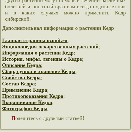
других растений могут помочь в лечении различных
болезней и опытный врач вам всегда подскажет как
и в каких случаях можно применить Кедр
сибирский.
Дополнительная информация о растении Кедр
Главная страница ozonit.ru
;
Энциклопедия лекарственных растений
;
Информация о растении Кедр
;
История, мифы, легенды о Кедре
;
Описание Кедра
;
Сбор, сушка и хранение Кедра
;
Свойства Кедра
;
Состав Кедра
;
Применение Кедра
;
Противопоказания Кедра
;
Выращивание Кедра
;
Фотографии Кедра
Поделитесь с друзьями статьёй!