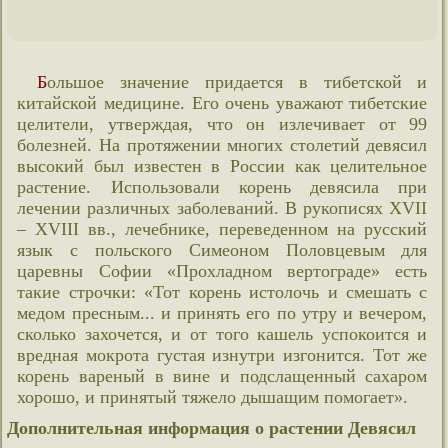
Большое значение придается в тибетской и
китайской медицине. Его очень уважают тибетские
целители, утверждая, что он излечивает от 99
болезней. На протяжении многих столетий девясил
высокий был известен в России как целительное
растение. Использовали корень девясила при
лечении различных заболеваний. В рукописях XVII
– XVIII вв., лечебнике, переведенном на русский
язык с польского Симеоном Половцевым для
царевны Софии «Прохладном вертограде» есть
такие строчки: «Тот корень истолочь и смешать с
медом пресным... и принять его по утру и вечером,
сколько захочется, и от того кашель успокоится и
вредная мокрота густая изнутри изгонится. Тот же
корень вареный в вине и подслащенный сахаром
хорошо, и принятый тяжело дышащим помогает».
Дополнительная информация о растении Девясил