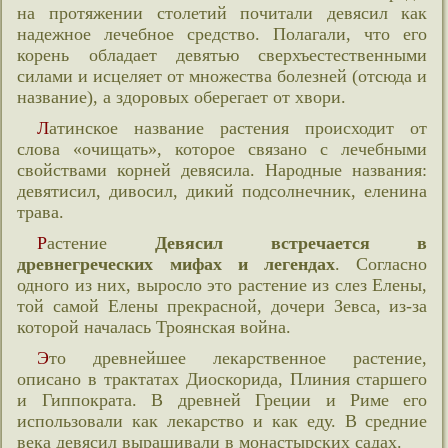
на протяжении столетий почитали девясил как
надежное лечебное средство. Полагали, что его
корень обладает девятью сверхъестественными
силами и исцеляет от множества болезней (отсюда и
название), а здоровых оберегает от хвори.
Латинское название растения происходит от
слова «очищать», которое связано с лечебными
свойствами корней девясила. Народные названия:
девятисил, дивосил, дикий подсолнечник, еленина
трава.
Растение
Девясил встречается в
древнегреческих мифах и легендах
. Согласно
одного из них, выросло это растение из слез Елены,
той самой Елены прекрасной, дочери Зевса, из-за
которой началась Троянская война.
Это древнейшее лекарственное растение,
описано в трактатах Диоскорида, Плиния старшего
и Гиппократа. В древней Греции и Риме его
использовали как лекарство и как еду. В средние
века девясил выращивали в монастырских садах.