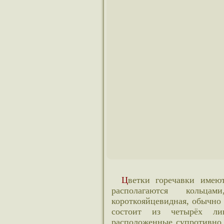
Цветки горечавки имеют правильную форму, двудомные, на растении
располагаются кольц
короткояйцевидная, обычно 
состоит из четырёх лин
расположенные супротивно,