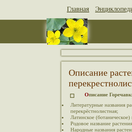
Главная
Энциклопед
Описание расте
перекрестнолис
Описание Горечав
Литературные названия ра
перекрёстнолистная;
Латинское (ботаническое) н
Родовое название растения
Народные названия растен