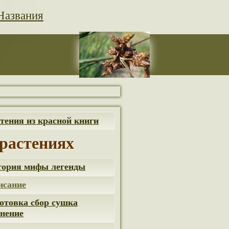
Названия
тения из красной книги
растениях
тория мифы легенды
исание
отовка сбор сушка
нение