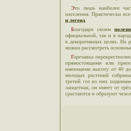
Это лишь наиболее часто встречающиеся названия у русскоязычного
населения. Практически вс
и легенд
.
Благодаря своим
полез
официальной, так и в наро
в декоративных целях. На 
можно рассмотреть основные
Горечавка перекрестнолистная или крестовидная – многолетнее растение с
прямостоящими или припо
имеющими высоту от 40 до 
молодых растений собраны
третий гоз из них поднима
ланцетная, он имеет от трё
срастаются и образуют чехол