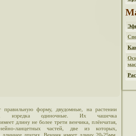
Ма
Эфи
Сп
Как
Ос
ма
Рас
ами, изредка одиночные. Их чашечка
имеет длину не более трети венчика, плёнчатая,
ейно-ланцетных частей, две из которых,
 длиннее других. Венчик имеет длину 20-25мм,