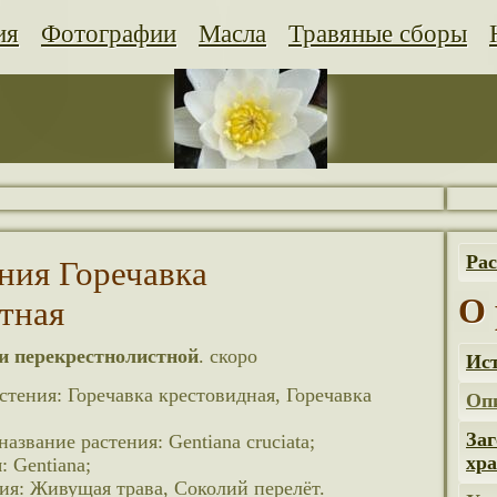
ия
Фотографии
Масла
Травяные сборы
Рас
ния Горечавка
О 
тная
ки перекрестнолистной
. скоро
Ис
стения: Горечавка крестовидная, Горечавка
Оп
Заг
азвание растения: Gentiana cruciata;
хра
: Gentiana;
ия: Живущая трава, Соколий перелёт.