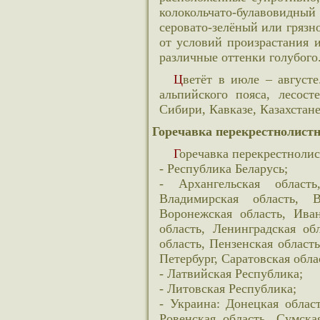
колокольчато-булавовидны
серовато-зелёный или грязн
от условий произрастания 
различные оттенки голубого.
Цветёт в июле – августе. Предпочитает южные, сухие склоны лесов до
альпийского пояса, лесост
Сибири, Кавказе, Казахстане
Горечавка перекрестнолистн
Горечавка перекрестноли
- Республика Беларусь;
- Архангельская область
Владимирская область, В
Воронежская область, Иван
область, Ленинградская об
область, Пензенская область
Петербург, Саратовская обла
- Латвийская Республика;
- Литовская Республика;
- Украина: Донецкая област
Ровенская область, Сумска