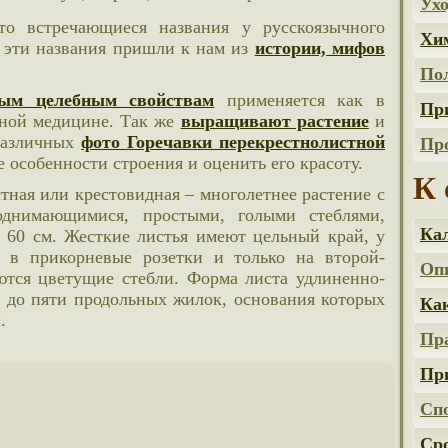
Ух
Хи
е эти названия пришли к нам из
истории, мифов
Пол
ным целебным свойствам
применяется как в
Пр
дной медицине. Так же
выращивают растение
и
различных
фото Горечавки перекрестнолистной
Пр
 особенности строения и оценить его красоту.
К 
днимающимися, простыми, голыми стеблями,
Кал
60 см. Жесткие листья имеют цельный край, у
 в прикорневые розетки и только на второй-
Опи
ются цветущие стебли. Форма листа удлиненно-
х до пяти продольных жилок, основания которых
Как
.
Пр
Пр
Спо
Сро