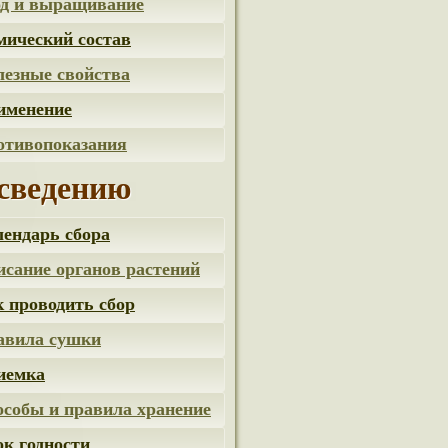
од и выращивание
мический состав
езные свойства
именение
отивопоказания
сведению
ендарь сбора
сание органов растений
 проводить сбор
авила сушки
иемка
собы и правила хранение
к годности