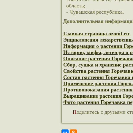
область;
- Чувашская республика.
Дополнительная информация
Главная страница ozonit.ru
;
Энциклопедия лекарственны
Информация о растении Гор
История, мифы, легенды о р
Описание растения Горечав
Сбор, сушка и хранение рас
Свойства растения Горечав
Состав растения Горечавка 
Применение растения Гореч
Противопоказания растения
Выращивание растения Горе
Фото растения Горечавка п
Поделитесь с друзьями ст