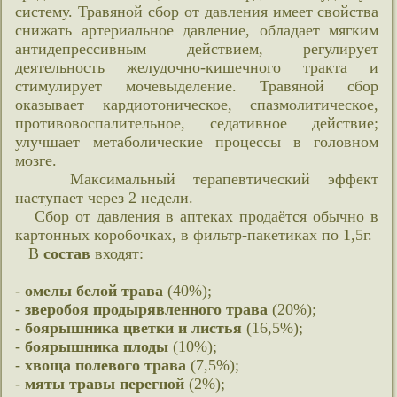
систему. Травяной сбор от давления имеет свойства
снижать артериальное давление, обладает мягким
антидепрессивным действием, регулирует
деятельность желудочно-кишечного тракта и
стимулирует мочевыделение. Травяной сбор
оказывает кардиотоническое, спазмолитическое,
противовоспалительное, седативное действие;
улучшает метаболические процессы в головном
мозге.
Максимальный терапевтический эффект
наступает через 2 недели.
Сбор от давления в аптеках продаётся обычно в
картонных коробочках, в фильтр-пакетиках по 1,5г.
В
состав
входят:
-
омелы белой трава
(40%);
-
зверобоя продырявленного трава
(20%);
-
боярышника цветки и листья
(16,5%);
-
боярышника плоды
(10%);
-
хвоща полевого трава
(7,5%);
-
мяты травы перегной
(2%);